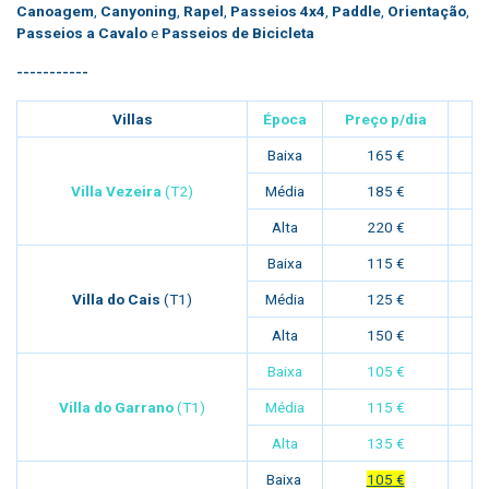
Canoagem
,
Canyoning
,
Rapel
,
Passeios 4x4
,
Paddle
,
Orientação
,
Passeios a Cavalo
e
Passeios de Bicicleta
-----------
Villas
Época
Preço p/dia
Baixa
165 €
Villa Vezeira
(T2)
Média
185 €
Alta
220 €
Baixa
115 €
Villa do Cais
(T1)
Média
125 €
Alta
150 €
Baixa
105 €
Villa do Garrano
(T1)
Média
115 €
Alta
135 €
Baixa
105 €