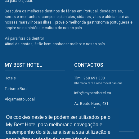
cá para o ajudar.
Descubra os melhores destinos de férias em Portugal, desde praias,
serras e montanhas, campos e planicies, cidades, vilas e aldeias até às
nossas maravilhosas ilhas... prove o melhor da gastronomia portuguesa e
inspire-se na história e cultura do nosso país.
Vá para fora cá dentro!
Afinal de contas, é tão bom conhecer melhor o nosso país.
MY BEST HOTEL
CONTACTOS
Hoteis
Tlm.: 968 691 330
Chamada para a rede móvel nacional
Turismo Rural
info@mybesthotel.eu
Alojamento Local
Av. Beato Nuno, 431
2495-401 Fátima
Promoções
Os cookies neste site podem ser utilizados pelo
Campismo
My Best Hotel para melhorar a navegação e
REDES SOCIAIS
Atividades
desempenho do site, analisar a sua utilização e