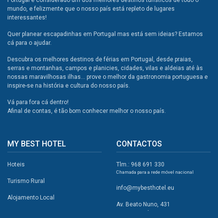
Portugal é considerado um dos melhores destinos túristicos de todo o
mundo, e felizmente que o nosso país está repleto de lugares
interessantes!
Quer planear escapadinhas em Portugal mas está sem ideias? Estamos
cá para o ajudar.
Descubra os melhores destinos de férias em Portugal, desde praias,
serras e montanhas, campos e planicies, cidades, vilas e aldeias até às
nossas maravilhosas ilhas... prove o melhor da gastronomia portuguesa e
inspire-se na história e cultura do nosso país.
Vá para fora cá dentro!
Afinal de contas, é tão bom conhecer melhor o nosso país.
MY BEST HOTEL
CONTACTOS
Hoteis
Tlm.: 968 691 330
Chamada para a rede móvel nacional
Turismo Rural
info@mybesthotel.eu
Alojamento Local
Av. Beato Nuno, 431
2495-401 Fátima
Promoções