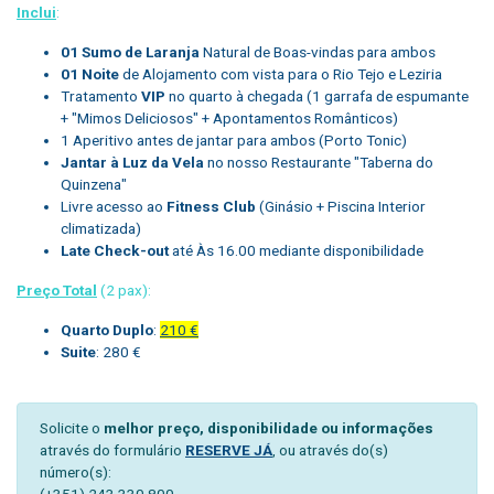
Inclui
:
01 Sumo de Laranja
Natural de Boas-vindas para ambos
01 Noite
de Alojamento com vista para o Rio Tejo e Leziria
Tratamento
VIP
no quarto à chegada (1 garrafa de espumante
+ "Mimos Deliciosos" + Apontamentos Românticos)
1 Aperitivo antes de jantar para ambos (Porto Tonic)
Jantar à Luz da Vela
no nosso Restaurante "Taberna do
Quinzena"
Livre acesso ao
Fitness Club
(Ginásio + Piscina Interior
climatizada)
Late Check-out
até Às 16.00 mediante disponibilidade
Preço Total
(2 pax):
Quarto Duplo
:
210 €
Suite
: 280 €
Solicite o
melhor preço, disponibilidade ou informações
através do formulário
RESERVE JÁ
, ou através do(s)
número(s):