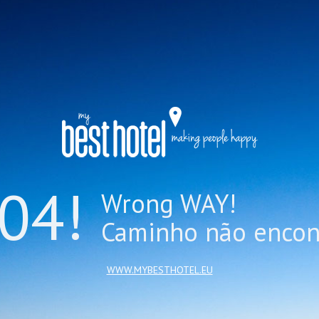
04!
Wrong WAY!
Caminho não encon
WWW.MYBESTHOTEL.EU