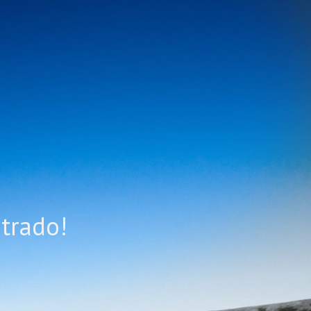
trado!