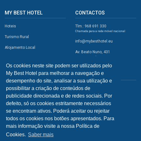
MY BEST HOTEL
CONTACTOS
Hoteis
Tlm.: 968 691 330
Chamada para a rede móvel nacional
Turismo Rural
info@mybesthotel.eu
Alojamento Local
Av. Beato Nuno, 431
2495-401 Fátima
Promoções
Os cookies neste site podem ser utilizados pelo
Campismo
My Best Hotel para melhorar a navegação e
REDES SOCIAIS
Atividades
desempenho do site, analisar a sua utilização e
possibilitar a criação de conteúdos de
Restaurantes
publicidade direcionada e de redes sociais. Por
A Visitar
defeito, só os cookies estritamente necessários
se encontram ativos. Poderá aceitar ou rejeitar
INFORMAÇÕES
todos os cookies nos botões apresentados. Para
mais informação visite a nossa Política de
Política de Privacidade
Cookies.
Saber mais