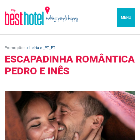
MENU
Promoções
» Leiria » _PT_PT
ESCAPADINHA ROMÂNTICA
PEDRO E INÊS