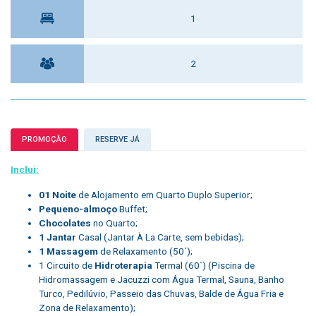
1
2
PROMOÇÃO
RESERVE JÁ
Inclui:
01 Noite
de Alojamento em Quarto Duplo Superior;
Pequeno-almoço
Buffet;
Chocolates
no Quarto;
1 Jantar
Casal (Jantar À La Carte, sem bebidas);
1 Massagem
de Relaxamento (50´);
1 Circuito de
Hidroterapia
Termal (60´) (Piscina de
Hidromassagem e Jacuzzi com Água Termal, Sauna, Banho
Turco, Pedilúvio, Passeio das Chuvas, Balde de Água Fria e
Zona de Relaxamento);