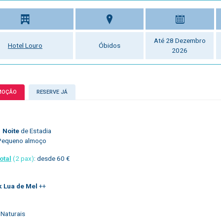
Até 28 Dezembro
Hotel Louro
Óbidos
2026
MOÇÃO
RESERVE JÁ
1 Noite
de Estadia
Pequeno almoço
otal
(2 pax)
: desde 60 €
 Lua de Mel
++
 Naturais