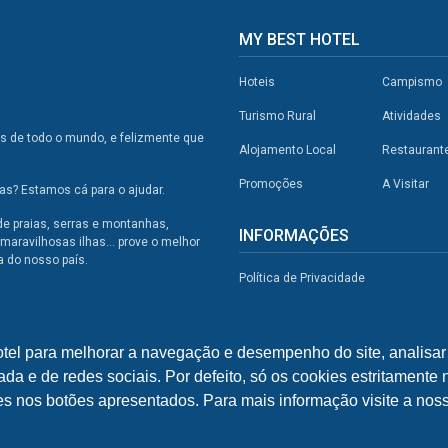
MY BEST HOTEL
Hoteis
Campismo
Turismo Rural
Atividades
os de todo o mundo, e felizmente que
Alojamento Local
Restaurant
Promoções
A Visitar
s? Estamos cá para o ajudar.
de praias, serras e montanhas,
INFORMAÇÕES
maravilhosas ilhas... prove o melhor
a do nosso país.
Política de Privacidade
otel para melhorar a navegação e desempenho do site, analisar 
ada e de redes sociais. Por defeito, só os cookies estritamente
ies nos botões apresentados. Para mais informação visite a noss
© 2026 - My Best Hotel Portugal | by
bild.pt