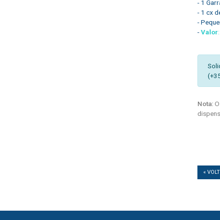
- 1 Gar
- 1 cx 
- Peque
-
Valor
:
Soli
(+3
Nota:
Os
dispens
« VOL