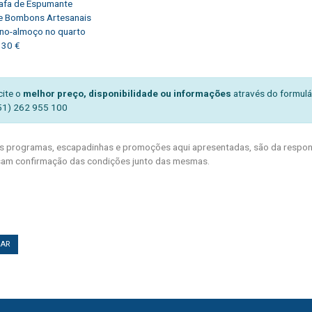
rafa de Espumante
de Bombons Artesanais
no-almoço no quarto
30 €
cite o
melhor preço, disponibilidade ou informações
através do formulá
51) 262 955 100
 programas, escapadinhas e promoções aqui apresentadas, são da respons
am confirmação das condições junto das mesmas.
TAR