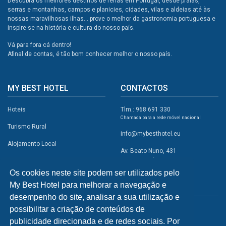
Descubra os melhores destinos de férias em Portugal, desde praias,
serras e montanhas, campos e planicies, cidades, vilas e aldeias até às
nossas maravilhosas ilhas... prove o melhor da gastronomia portuguesa e
inspire-se na história e cultura do nosso país.
Vá para fora cá dentro!
Afinal de contas, é tão bom conhecer melhor o nosso país.
MY BEST HOTEL
CONTACTOS
Hoteis
Tlm.: 968 691 330
Chamada para a rede móvel nacional
Turismo Rural
info@mybesthotel.eu
Alojamento Local
Av. Beato Nuno, 431
2495-401 Fátima
Promoções
Os cookies neste site podem ser utilizados pelo
Campismo
My Best Hotel para melhorar a navegação e
REDES SOCIAIS
Atividades
desempenho do site, analisar a sua utilização e
possibilitar a criação de conteúdos de
Restaurantes
publicidade direcionada e de redes sociais. Por