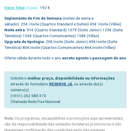
Valor Total
(2 pax):
192 €
Suplemento de Fim de Semana
(noites de sexta e
sábado): 25€ /noite (Quartos Standard e Suítes) 45€ /noite (Villas)
Noite extra
: 91€ (Quarto Standard) 107€ (Suíte Júnior) 129€ (Suíte
Temática) 154€ (Quartos Comunicantes) 158€ (Villas)
Upgrade de tipologia
: 20€/noite (Suíte Júnior) 49€/noite (Suíte
Temática) 80€/noite (Quartos Comunicantes) 86€/noite (Villas)
Oferta válida durante todo o ano
exceto agosto
e
passagem de ano
Solicite o
melhor preço, disponibilidade ou informações
através do formulário
RESERVE JÁ
, ou através do(s)
número(s):
(+351) 262 580 370
Chamada Rede Fixa Nacional
Nota:
Os programas, escapadinhas e promoções aqui apresentadas,
são da responsabilidade das unidades hoteleiras promotoras e não
dispensam confirmação das condições junto das mesmas.