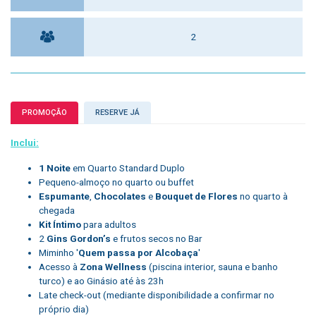
2
PROMOÇÃO
RESERVE JÁ
Inclui:
1 Noite
em Quarto Standard Duplo
Pequeno-almoço no quarto ou buffet
Espumante
,
Chocolates
e
Bouquet de Flores
no quarto à
chegada
Kit Íntimo
para adultos
2
Gins Gordon’s
e frutos secos no Bar
Miminho '
Quem passa por Alcobaça
'
Acesso à
Zona Wellness
(piscina interior, sauna e banho
turco) e ao Ginásio até às 23h
Late check-out (mediante disponibilidade a confirmar no
próprio dia)