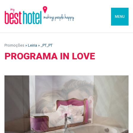
MENU
Promoções
» Leiria » _PT_PT
PROGRAMA IN LOVE