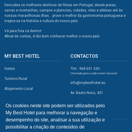
Descubra os melhores destinos de férias em Portugal, desde praias,
serras e montanhas, campos e planicies, cidades, vilas e aldeias até às
nossas maravilhosas ilhas... prove o melhor da gastronomia portuguesa e
inspire-se na história e cultura do nosso país.
Vá para fora cá dentro!
Afinal de contas, é tão bom conhecer melhor o nosso país.
MY BEST HOTEL
CONTACTOS
Hoteis
Tlm.: 968 691 330
Chamada para a rede móvel nacional
Turismo Rural
info@mybesthotel.eu
Alojamento Local
Av. Beato Nuno, 431
2495-401 Fátima
Promoções
Os cookies neste site podem ser utilizados pelo
Campismo
My Best Hotel para melhorar a navegação e
REDES SOCIAIS
Atividades
desempenho do site, analisar a sua utilização e
possibilitar a criação de conteúdos de
Restaurantes