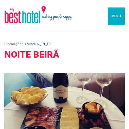
MENU
Promoções
» Viseu » _PT_PT
NOITE BEIRÃ