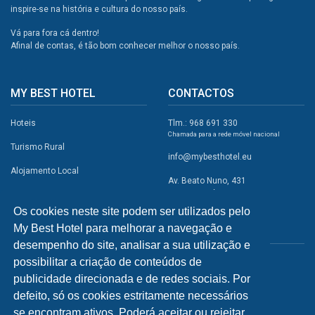
inspire-se na história e cultura do nosso país.
Vá para fora cá dentro!
Afinal de contas, é tão bom conhecer melhor o nosso país.
MY BEST HOTEL
CONTACTOS
Hoteis
Tlm.: 968 691 330
Chamada para a rede móvel nacional
Turismo Rural
info@mybesthotel.eu
Alojamento Local
Av. Beato Nuno, 431
2495-401 Fátima
Promoções
Os cookies neste site podem ser utilizados pelo
Campismo
My Best Hotel para melhorar a navegação e
REDES SOCIAIS
Atividades
desempenho do site, analisar a sua utilização e
possibilitar a criação de conteúdos de
Restaurantes
publicidade direcionada e de redes sociais. Por
A Visitar
defeito, só os cookies estritamente necessários
se encontram ativos. Poderá aceitar ou rejeitar