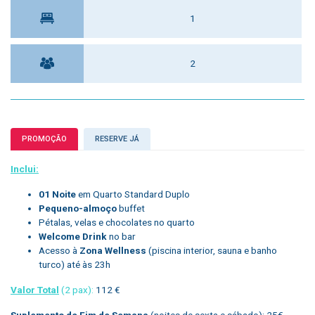
1
2
PROMOÇÃO
RESERVE JÁ
Inclui:
01 Noite
em Quarto Standard Duplo
Pequeno-almoço
buffet
Pétalas, velas e chocolates no quarto
Welcome Drink
no bar
Acesso à
Zona Wellness
(piscina interior, sauna e banho
turco) até às 23h
Valor Total
(2 pax):
112 €
Suplemento de Fim de Semana
(noites de sexta e sábado): 25€