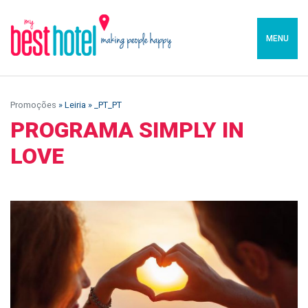
MENU
Promoções
» Leiria » _PT_PT
PROGRAMA SIMPLY IN
LOVE