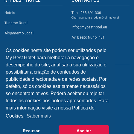
MY BEST HOTEL
CONTACTOS
Hoteis
Tlm.: 968 691 330
Chamada para a rede móvel nacional
Turismo Rural
info@mybesthotel.eu
Alojamento Local
Av. Beato Nuno, 431
2495-401 Fátima
Promoções
Os cookies neste site podem ser utilizados pelo
Campismo
My Best Hotel para melhorar a navegação e
REDES SOCIAIS
Atividades
desempenho do site, analisar a sua utilização e
possibilitar a criação de conteúdos de
Restaurantes
publicidade direcionada e de redes sociais. Por
A Visitar
defeito, só os cookies estritamente necessários
se encontram ativos. Poderá aceitar ou rejeitar
INFORMAÇÕES
todos os cookies nos botões apresentados. Para
mais informação visite a nossa Política de
Política de Privacidade
Cookies.
Saber mais
Recusar
Aceitar