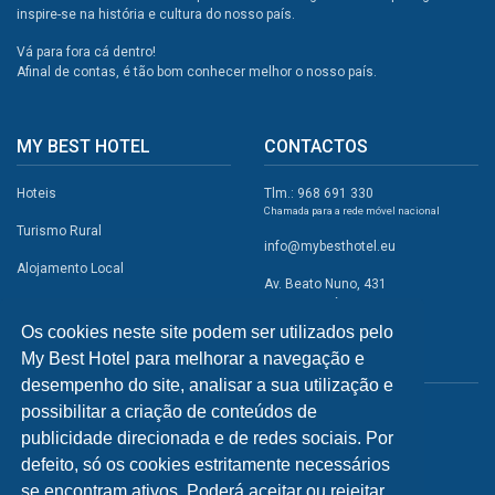
inspire-se na história e cultura do nosso país.
Vá para fora cá dentro!
Afinal de contas, é tão bom conhecer melhor o nosso país.
MY BEST HOTEL
CONTACTOS
Hoteis
Tlm.: 968 691 330
Chamada para a rede móvel nacional
Turismo Rural
info@mybesthotel.eu
Alojamento Local
Av. Beato Nuno, 431
2495-401 Fátima
Promoções
Os cookies neste site podem ser utilizados pelo
Campismo
My Best Hotel para melhorar a navegação e
REDES SOCIAIS
Atividades
desempenho do site, analisar a sua utilização e
possibilitar a criação de conteúdos de
Restaurantes
publicidade direcionada e de redes sociais. Por
A Visitar
defeito, só os cookies estritamente necessários
se encontram ativos. Poderá aceitar ou rejeitar