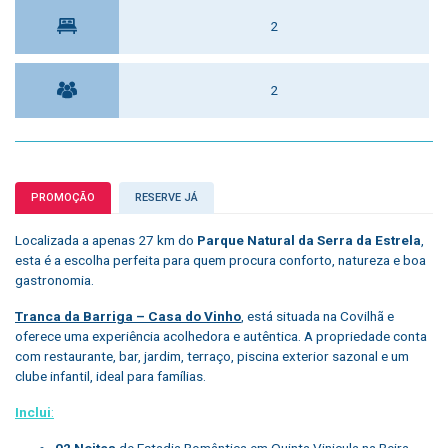
2
2
PROMOÇÃO
RESERVE JÁ
Localizada a apenas 27 km do
Parque Natural da Serra da Estrela
,
esta é a escolha perfeita para quem procura conforto, natureza e boa
gastronomia.
Tranca da Barriga – Casa do Vinho
, está situada na Covilhã e
oferece uma experiência acolhedora e autêntica. A propriedade conta
com restaurante, bar, jardim, terraço, piscina exterior sazonal e um
clube infantil, ideal para famílias.
Inclui
:
02 Noites
de Estadia Romântica em Quinta Vinicula na Beira