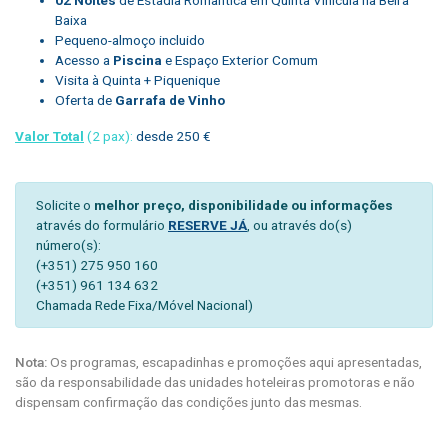
Baixa
Pequeno-almoço incluido
Acesso a
Piscina
e Espaço Exterior Comum
Visita à Quinta + Piquenique
Oferta de
Garrafa de Vinho
Valor Total
(2 pax):
desde 250 €
Solicite o
melhor preço, disponibilidade ou informações
através do formulário
RESERVE JÁ
, ou através do(s)
número(s):
(+351) 275 950 160
(+351) 961 134 632
Chamada Rede Fixa/Móvel Nacional)
Nota:
Os programas, escapadinhas e promoções aqui apresentadas,
são da responsabilidade das unidades hoteleiras promotoras e não
dispensam confirmação das condições junto das mesmas.