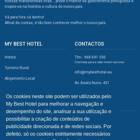
nossas maravilhosas ilhas... prove o melhor da gastronomia portuguesa e
inspire-se na história e cultura do nosso país.
Vá para fora cá dentro!
Afinal de contas, é tão bom conhecer melhor o nosso país.
MY BEST HOTEL
CONTACTOS
Hoteis
Tlm.: 968 691 330
Chamada para a rede móvel nacional
Turismo Rural
info@mybesthotel.eu
Alojamento Local
Av. Beato Nuno, 431
2495-401 Fátima
Promoções
Os cookies neste site podem ser utilizados pelo
Campismo
My Best Hotel para melhorar a navegação e
REDES SOCIAIS
Atividades
desempenho do site, analisar a sua utilização e
possibilitar a criação de conteúdos de
Restaurantes
publicidade direcionada e de redes sociais. Por
A Visitar
defeito, só os cookies estritamente necessários