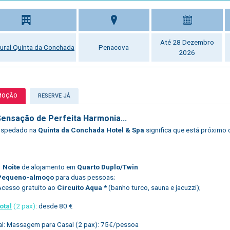
Até 28 Dezembro
Rural Quinta da Conchada
Penacova
2026
MOÇÃO
RESERVE JÁ
ensação de Perfeita Harmonia...
hospedado na
Quinta da Conchada Hotel & Spa
significa que está próximo 
1 Noite
de alojamento em
Quarto Duplo/Twin
Pequeno-almoço
para duas pessoas;
Acesso gratuito ao
Circuito Aqua *
(banho turco, sauna e jacuzzi);
otal
(2 pax)
: desde 80 €
l: Massagem para Casal (2 pax): 75€/pessoa