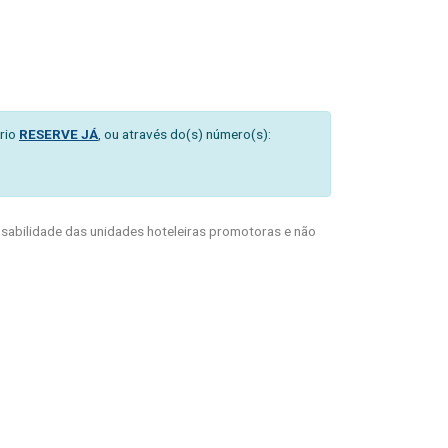
rio
RESERVE JÁ
, ou através do(s) número(s):
abilidade das unidades hoteleiras promotoras e não