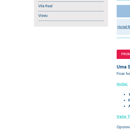
Vila Real
Viseu
Hotel 
PRO
Uma S
Ficar 
Inclui:
Valor T
Opciona