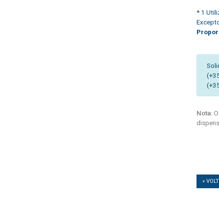
* 1 Uti
Excepto
Propor
Soli
(+3
(+3
Nota:
Os
dispens
« VOL