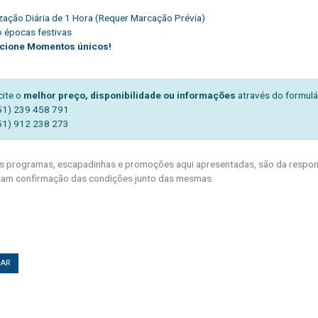
lização Diária de 1 Hora (Requer Marcação Prévia)
 épocas festivas
cione Momentos únicos!
cite o
melhor preço, disponibilidade ou informações
através do formulá
51) 239 458 791
51) 912 238 273
 programas, escapadinhas e promoções aqui apresentadas, são da respons
am confirmação das condições junto das mesmas.
TAR