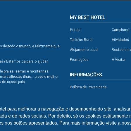
MY BEST HOTEL
Hoteis
Campismo
Turismo Rural
Atividades
os de todo o mundo, e felizmente que
Alojamento Local
Restaurant
Promoções
A Visitar
s? Estamos cá para o ajudar.
de praias, serras e montanhas,
INFORMAÇÕES
maravilhosas ilhas... prove o melhor
a do nosso país.
Política de Privacidade
otel para melhorar a navegação e desempenho do site, analisar 
ada e de redes sociais. Por defeito, só os cookies estritamente
ies nos botões apresentados. Para mais informação visite a noss