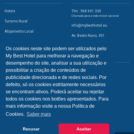
Hoteis
Tlm.: 968 691 330
Chamada para a rede móvel nacional
Turismo Rural
info@mybesthotel.eu
Alojamento Local
Av. Beato Nuno, 431
2495-401 Fátima
Promoções
Os cookies neste site podem ser utilizados pelo
Campismo
My Best Hotel para melhorar a navegação e
REDES SOCIAIS
Atividades
desempenho do site, analisar a sua utilização e
possibilitar a criação de conteúdos de
Restaurantes
publicidade direcionada e de redes sociais. Por
A Visitar
defeito, só os cookies estritamente necessários
se encontram ativos. Poderá aceitar ou rejeitar
INFORMAÇÕES
todos os cookies nos botões apresentados. Para
mais informação visite a nossa Política de
Política de Privacidade
Cookies.
Saber mais
Recusar
Aceitar