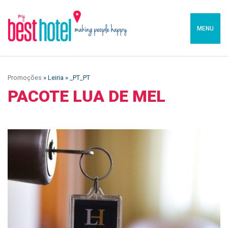
MENU
Promoções
» Leiria » _PT_PT
PACOTE LUA DE MEL