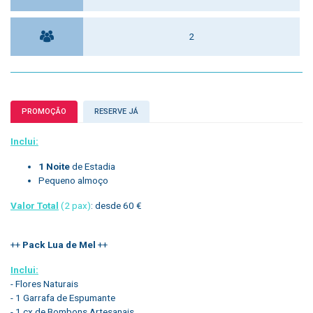
2
PROMOÇÃO
RESERVE JÁ
Inclui:
1 Noite
de Estadia
Pequeno almoço
Valor Total
(2 pax)
: desde 60 €
++
Pack Lua de Mel
++
Inclui:
- Flores Naturais
- 1 Garrafa de Espumante
- 1 cx de Bombons Artesanais