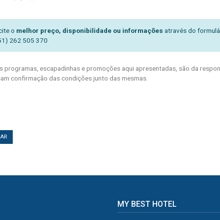
cite o
melhor preço, disponibilidade ou informações
através do formulá
51) 262 505 370
 programas, escapadinhas e promoções aqui apresentadas, são da respons
am confirmação das condições junto das mesmas.
TAR
MY BEST HOTEL