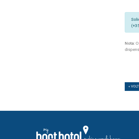
Soli
(+3
Nota:
Os
dispens
« VOL