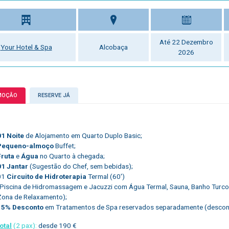
Até 22 Dezembro
Your Hotel & Spa
Alcobaça
2026
MOÇÃO
RESERVE JÁ
01 Noite
de Alojamento em Quarto Duplo Basic;
Pequeno-almoço
Buffet;
Fruta
e
Água
no Quarto à chegada;
01 Jantar
(Sugestão do Chef, sem bebidas);
01
Circuito de Hidroterapia
Termal (60′)
(Piscina de Hidromassagem e Jacuzzi com Água Termal, Sauna, Banho Turco, 
Zona de Relaxamento);
15% Desconto
em Tratamentos de Spa reservados separadamente (desconto 
otal
(2 pax):
desde 190 €