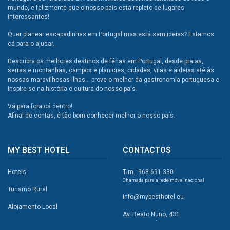
mundo, e felizmente que o nosso país está repleto de lugares
interessantes!
Quer planear escapadinhas em Portugal mas está sem ideias? Estamos
cá para o ajudar.
Descubra os melhores destinos de férias em Portugal, desde praias,
serras e montanhas, campos e planicies, cidades, vilas e aldeias até às
nossas maravilhosas ilhas... prove o melhor da gastronomia portuguesa e
inspire-se na história e cultura do nosso país.
Vá para fora cá dentro!
Afinal de contas, é tão bom conhecer melhor o nosso país.
MY BEST HOTEL
CONTACTOS
Hoteis
Tlm.: 968 691 330
Chamada para a rede móvel nacional
Turismo Rural
info@mybesthotel.eu
Alojamento Local
Av. Beato Nuno, 431
2495-401 Fátima
Promoções