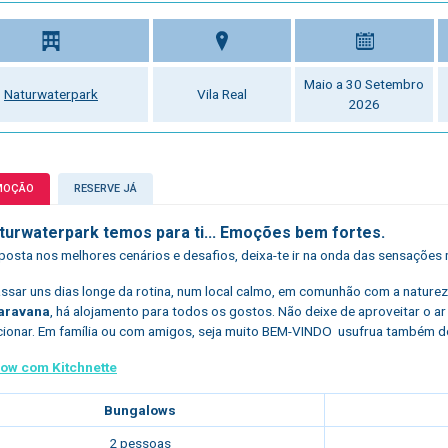
Maio a 30 Setembro
Naturwaterpark
Vila Real
2026
MOÇÃO
RESERVE JÁ
turwaterpark temos para ti... Emoções bem fortes.
osta nos melhores cenários e desafios, deixa-te ir na onda das sensações m
ssar uns dias longe da rotina, num local calmo, em comunhão com a natur
aravana
, há alojamento para todos os gostos. Não deixe de aproveitar o a
ionar. Em família ou com amigos, seja muito BEM-VINDO usufrua também d
ow com Kitchnette
Bungalows
2 pessoas