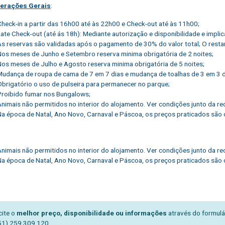
erações Gerais
:
Check-in a partir das 16h00 até às 22h00 e Check-out até às 11h00;
Late Check-out (até ás 18h): Mediante autorização e disponibilidade e impli
As reservas são validadas após o pagamento de 30% do valor total; O restant
Nos meses de Junho e Setembro reserva minima obrigatória de 2 noites;
Nos meses de Julho e Agosto reserva minima obrigatória de 5 noites;
Mudança de roupa de cama de 7 em 7 dias e mudança de toalhas de 3 em 3 di
Obrigatório o uso de pulseira para permanecer no parque;
Proibido fumar nos Bungalows;
Animais não permitidos no interior do alojamento. Ver condições junto da re
Na época de Natal, Ano Novo, Carnaval e Páscoa, os preços praticados são o
Animais não permitidos no interior do alojamento. Ver condições junto da re
Na época de Natal, Ano Novo, Carnaval e Páscoa, os preços praticados são o
cite o
melhor preço, disponibilidade ou informações
através do formulá
51) 259 309 120