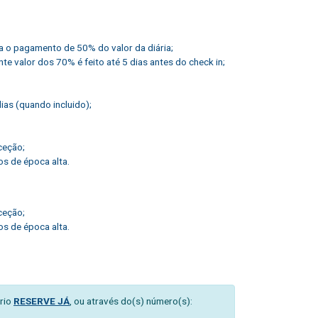
ca o pagamento de 50% do valor da diária;
e valor dos 70% é feito até 5 dias antes do check in;
as (quando incluido);
ceção;
s de época alta.
ceção;
s de época alta.
rio
RESERVE JÁ
, ou através do(s) número(s):