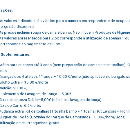
vações
:
Os valores indicados são válidos para o número correspondente de ocupante
Berço não disponivel
Os preços incluem roupa de cama e banho. Não inlcuem Produtos de Higiene
Os valores apresentados para 2 px corresponde à utilização de apenas 1 quar
corresponde ao pagamento de 3 px.
s Suplementares
:
Grátis para crianças até 3 anos (sem preparação de camas e sem toalhas).
anos
Crianças dos 4 até aos 11 anos – 10,00 €/noite (não aplicável no bungalow
Adulto Extra – 15,00 €/noite
Caução: 20,00 €;
Suplemento de Lavagem de Louça – 5,00€;
Taxa de Limpeza Diária—5,00€ (não inclui lavagem de louça);
axa de Carro: 6 €/noite;
udança extra: Kit de toalhas (1 toalha banho + 1 toalha | Kit Lençóis + Fron
Aluguer de Fogão (Cozinha do Parque de Campismo) – 8,00€/hora/Boca;
tilização de churrasqueiras: grátis.