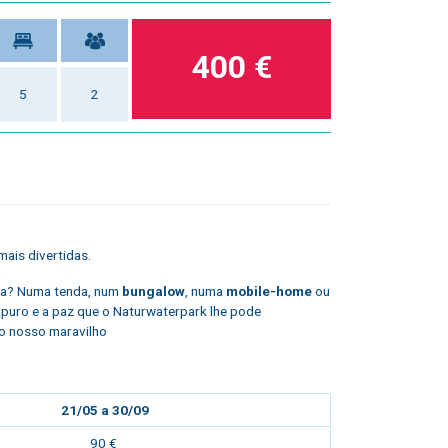
400 €
5
2
ais divertidas.
eza? Numa tenda, num
bungalow
, numa
mobile-home
ou
r puro e a paz que o Naturwaterpark lhe pode
o nosso maravilho
21/05 a 30/09
90 €