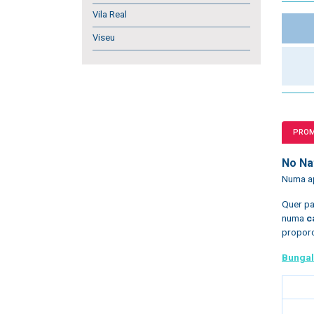
Vila Real
Viseu
PRO
No Na
Numa ap
Quer pa
numa
c
proporc
Bungal