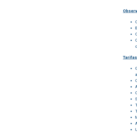
Obser
Tarifa
T
M
U