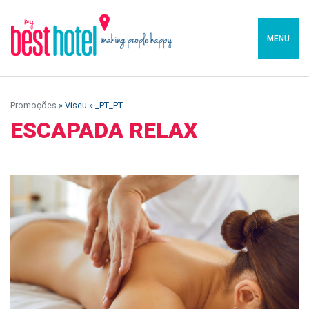
MENU
Promoções
» Viseu » _PT_PT
ESCAPADA RELAX