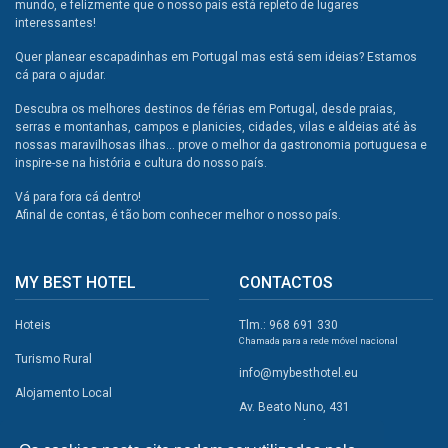
mundo, e felizmente que o nosso país está repleto de lugares
interessantes!
Quer planear escapadinhas em Portugal mas está sem ideias? Estamos
cá para o ajudar.
Descubra os melhores destinos de férias em Portugal, desde praias,
serras e montanhas, campos e planicies, cidades, vilas e aldeias até às
nossas maravilhosas ilhas... prove o melhor da gastronomia portuguesa e
inspire-se na história e cultura do nosso país.
Vá para fora cá dentro!
Afinal de contas, é tão bom conhecer melhor o nosso país.
MY BEST HOTEL
CONTACTOS
Hoteis
Tlm.: 968 691 330
Chamada para a rede móvel nacional
Turismo Rural
info@mybesthotel.eu
Alojamento Local
Av. Beato Nuno, 431
2495-401 Fátima
Promoções