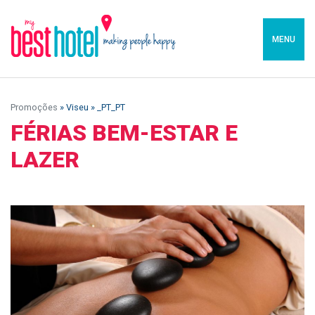
MENU
Promoções
» Viseu » _PT_PT
FÉRIAS BEM-ESTAR E
LAZER