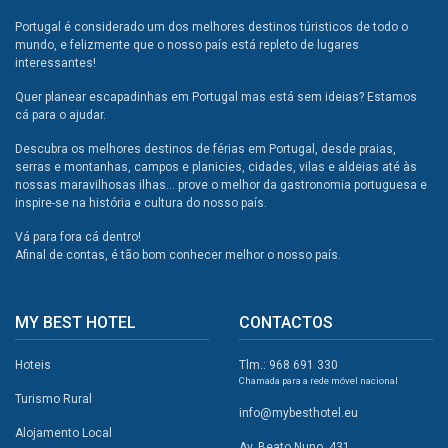
Portugal é considerado um dos melhores destinos túristicos de todo o
mundo, e felizmente que o nosso país está repleto de lugares
interessantes!
Quer planear escapadinhas em Portugal mas está sem ideias? Estamos
cá para o ajudar.
Descubra os melhores destinos de férias em Portugal, desde praias,
serras e montanhas, campos e planicies, cidades, vilas e aldeias até às
nossas maravilhosas ilhas... prove o melhor da gastronomia portuguesa e
inspire-se na história e cultura do nosso país.
Vá para fora cá dentro!
Afinal de contas, é tão bom conhecer melhor o nosso país.
MY BEST HOTEL
CONTACTOS
Hoteis
Tlm.: 968 691 330
Chamada para a rede móvel nacional
Turismo Rural
info@mybesthotel.eu
Alojamento Local
Av. Beato Nuno, 431