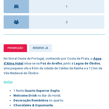
1
2
PROMOÇÃO
RESERVE JÁ
No litoral Oeste de Portugal, conhecido por Costa de Prata, o
Água
d’Alma Hotel
situa-se na
Foz do Arelho
, junto à
Lagoa de Óbidos
,
uma pequena vila a 8 km da cidade de Caldas da Rainha e a 12 km da
Vila Medieval de Óbidos.
Inclui
:
1 Noite
Quarto Superior Duplo
;
Welcome Drink
no Bar do Hotel;
Decoração Romântica
no quarto;
Chocolates & Espumante
;