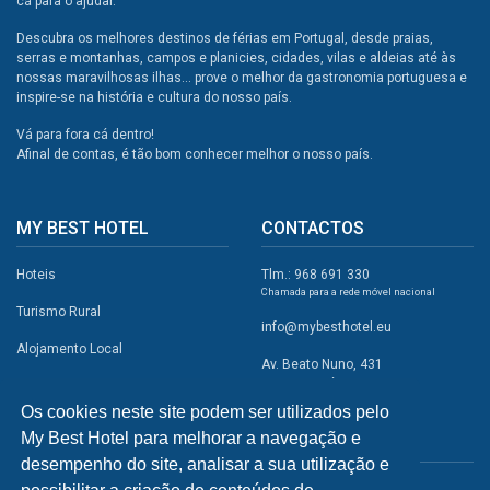
cá para o ajudar.
Descubra os melhores destinos de férias em Portugal, desde praias,
serras e montanhas, campos e planicies, cidades, vilas e aldeias até às
nossas maravilhosas ilhas... prove o melhor da gastronomia portuguesa e
inspire-se na história e cultura do nosso país.
Vá para fora cá dentro!
Afinal de contas, é tão bom conhecer melhor o nosso país.
MY BEST HOTEL
CONTACTOS
Hoteis
Tlm.: 968 691 330
Chamada para a rede móvel nacional
Turismo Rural
info@mybesthotel.eu
Alojamento Local
Av. Beato Nuno, 431
2495-401 Fátima
Promoções
Os cookies neste site podem ser utilizados pelo
Campismo
My Best Hotel para melhorar a navegação e
REDES SOCIAIS
Atividades
desempenho do site, analisar a sua utilização e