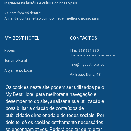
inspire-se na história e cultura do nosso país.
Vá para fora cá dentro!
Afinal de contas, é tão bom conhecer melhor o nosso país.
MY BEST HOTEL
CONTACTOS
Hoteis
Tlm.: 968 691 330
Chamada para a rede móvel nacional
Turismo Rural
info@mybesthotel.eu
Alojamento Local
Av. Beato Nuno, 431
2495-401 Fátima
Promoções
Os cookies neste site podem ser utilizados pelo
Campismo
My Best Hotel para melhorar a navegação e
REDES SOCIAIS
Atividades
desempenho do site, analisar a sua utilização e
possibilitar a criação de conteúdos de
Restaurantes
publicidade direcionada e de redes sociais. Por
A Visitar
defeito, só os cookies estritamente necessários
se encontram ativos. Poderá aceitar ou rejeitar