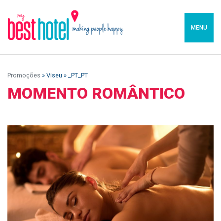
MENU
Promoções
» Viseu » _PT_PT
MOMENTO ROMÂNTICO