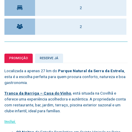
2
2
PROMOÇÃO
RESERVE JÁ
Localizada a apenas 27 km do
Parque Natural da Serra da Estrela
,
esta é a escolha perfeita para quem procura conforto, natureza e boa
gastronomia.
Tranca da Barriga – Casa do Vinho
, está situada na Covilhã e
oferece uma experiência acolhedora e autêntica. A propriedade conta
com restaurante, bar, jardim, terraço, piscina exterior sazonal e um
clube infantil, ideal para famílias.
Inclui
:
02 Noites
de Estadia Romântica em Quinta Vinicula na Beira