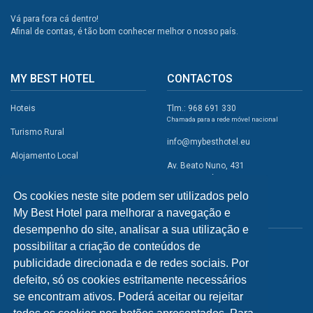
Vá para fora cá dentro!
Afinal de contas, é tão bom conhecer melhor o nosso país.
MY BEST HOTEL
CONTACTOS
Hoteis
Tlm.: 968 691 330
Chamada para a rede móvel nacional
Turismo Rural
info@mybesthotel.eu
Alojamento Local
Av. Beato Nuno, 431
2495-401 Fátima
Promoções
Os cookies neste site podem ser utilizados pelo
Campismo
My Best Hotel para melhorar a navegação e
REDES SOCIAIS
Atividades
desempenho do site, analisar a sua utilização e
possibilitar a criação de conteúdos de
Restaurantes
publicidade direcionada e de redes sociais. Por
A Visitar
defeito, só os cookies estritamente necessários
se encontram ativos. Poderá aceitar ou rejeitar
INFORMAÇÕES