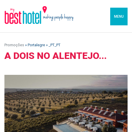
MENU
Promoções
» Portalegre » _PT_PT
A DOIS NO ALENTEJO...