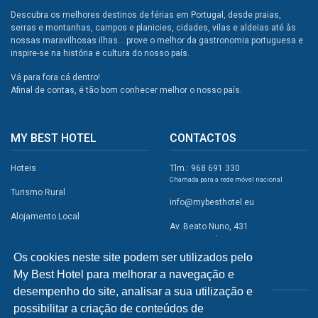
Descubra os melhores destinos de férias em Portugal, desde praias,
serras e montanhas, campos e planicies, cidades, vilas e aldeias até às
nossas maravilhosas ilhas... prove o melhor da gastronomia portuguesa e
inspire-se na história e cultura do nosso país.
Vá para fora cá dentro!
Afinal de contas, é tão bom conhecer melhor o nosso país.
MY BEST HOTEL
CONTACTOS
Hoteis
Tlm.: 968 691 330
Chamada para a rede móvel nacional
Turismo Rural
info@mybesthotel.eu
Alojamento Local
Av. Beato Nuno, 431
2495-401 Fátima
Promoções
Os cookies neste site podem ser utilizados pelo
Campismo
My Best Hotel para melhorar a navegação e
REDES SOCIAIS
Atividades
desempenho do site, analisar a sua utilização e
possibilitar a criação de conteúdos de
Restaurantes