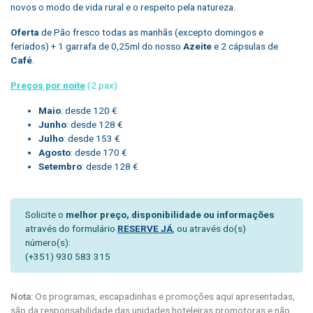
novos o modo de vida rural e o respeito pela natureza.
Oferta
de Pão fresco todas as manhãs (excepto domingos e
feriados) + 1 garrafa de 0,25ml do nosso
Azeite
e 2 cápsulas de
Café
.
Preços por noite
(2 pax)
Maio
: desde 120 €
Junho
: desde 128 €
Julho
: desde 153 €
Agosto
: desde 170 €
Setembro
: desde 128 €
Solicite o
melhor preço, disponibilidade ou informações
através do formulário
RESERVE JÁ
, ou através do(s)
número(s):
(+351) 930 583 315
Nota:
Os programas, escapadinhas e promoções aqui apresentadas,
são da responsabilidade das unidades hoteleiras promotoras e não