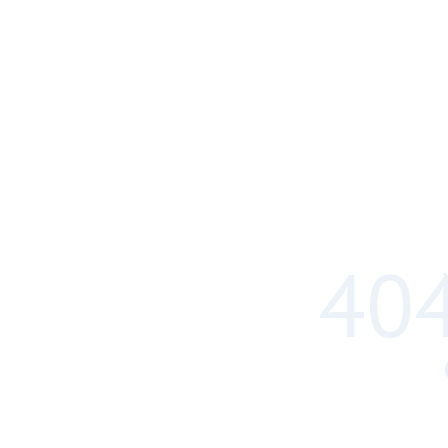
404
WWW