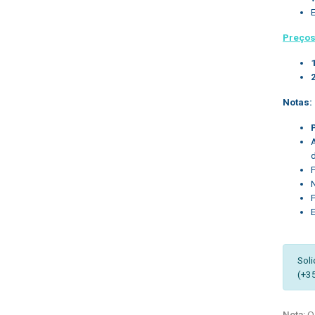
Preços
Notas:
d
N
Soli
(+3
Nota:
Os