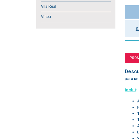
Vila Real
Viseu
S
PRO
Descu
para um
Inclui
:
L