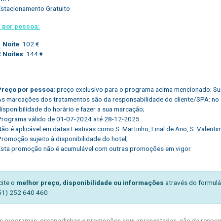
Estacionamento Gratuito
 por pessoa:
1 Noite
: 102 €
2 Noites
: 144 €
Preço por pessoa
: preço exclusivo para o programa acima mencionado; Sup
As marcações dos tratamentos são da responsabilidade do cliente/SPA: no at
isponibilidade do horário e fazer a sua marcação;
Programa válido de 01-07-2024 até 28-12-2025.
ão é aplicável em datas Festivas como S. Martinho, Final de Ano, S. Valenti
Promoção sujeito à disponibilidade do hotel;
Esta promoção não é acumulável com outras promoções em vigor
cite o
melhor preço, disponibilidade ou informações
através do formulá
51) 252 640 460
 programas, escapadinhas e promoções aqui apresentadas, são da respons