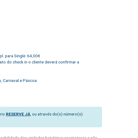
l. para Single: 64,00€
o do check in o cliente deverá confirmar a
m, Carnaval e Páscoa.
rio
RESERVE JÁ
, ou através do(s) número(s):
abilidade das unidades hoteleiras promotoras e não