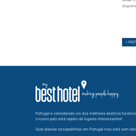
dispens
« VOL
Portugal é considerado um dos melhores destinos túristic
o nosso país está repleto de lugares interessantes!
Quer planear escapadinhas em Portugal mas está sem ideia