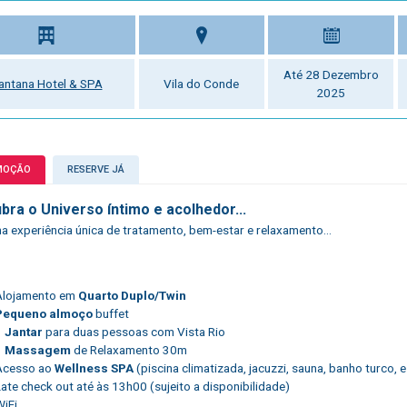
Até 28 Dezembro
antana Hotel & SPA
Vila do Conde
2025
MOÇÃO
RESERVE JÁ
bra o Universo íntimo e acolhedor...
a experiência única de tratamento, bem-estar e relaxamento...
Alojamento em
Quarto Duplo/Twin
Pequeno almoço
buffet
1
Jantar
para duas pessoas com Vista Rio
1
Massagem
de Relaxamento 30m
Acesso ao
Wellness SPA
(piscina climatizada, jacuzzi, sauna, banho turco, e
ate check out até às 13h00 (sujeito a disponibilidade)
WiFi