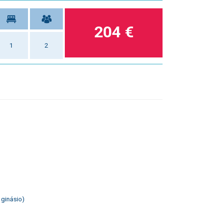
204 €
1
2
 ginásio)