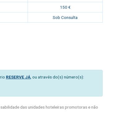
150 €
Sob Consulta
rio
RESERVE JÁ
, ou através do(s) número(s):
abilidade das unidades hoteleiras promotoras e não