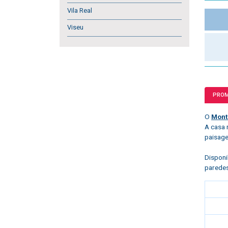
Vila Real
Viseu
PRO
O
Mont
A casa 
paisag
Disponi
paredes