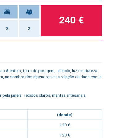
240 €
2
2
, no Alentejo, terra de paragem, silêncio, luz e natureza.
dra, na sombra dos alpendres e na relação cuidada com a
 pela janela.
Tecidos claros, mantas artesanais,
(
desde
)
120 €
120 €