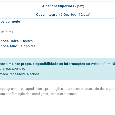
Alpendre Superior
(2 pax)
Casa Integral
(6 Quartos - 12 pax)
os por noite
a mínima
:
Época Baixa
: 2 noites
Época Alta:
3 a 7 noites
cite o
melhor preço, disponibilidade ou informações
através do formulá
51) 966 420 695
mada Rede Móvel Nacional
 programas, escapadinhas e promoções aqui apresentadas, são da respons
am confirmação das condições junto das mesmas.