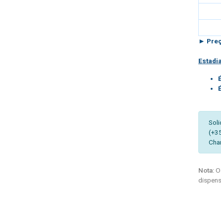
► Preç
Estadi
Soli
(+3
Cha
Nota:
Os
dispens