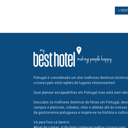
« VOL
Portugal é considerado um dos melhores destinos túristic
o nosso país está repleto de lugares interessantes!
Quer planear escapadinhas em Portugal mas está sem ideia
Descubra os melhores destinos de férias em Portugal, des
campos e planicies, cidades, vilas e aldeias até às nossas 
da gastronomia portuguesa e inspire-se na história e cultur
Vá para fora cá dentro!
Afinal de contas, é tão bom conhecer melhor o nosso país.