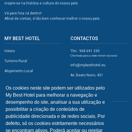
inspire-se na história e cultura do nosso país.
Vá para fora cá dentro!
Afinal de contas, é tão bom conhecer melhor o nosso país.
MY BEST HOTEL
CONTACTOS
Hoteis
Tlm.: 968 691 330
Chamada para a rede móvel nacional
Turismo Rural
info@mybesthotel.eu
Alojamento Local
Av. Beato Nuno, 431
2495-401 Fátima
Promoções
Os cookies neste site podem ser utilizados pelo
Campismo
My Best Hotel para melhorar a navegação e
REDES SOCIAIS
Atividades
desempenho do site, analisar a sua utilização e
possibilitar a criação de conteúdos de
Restaurantes
publicidade direcionada e de redes sociais. Por
A Visitar
defeito, só os cookies estritamente necessários
se encontram ativos. Poderá aceitar ou rejeitar