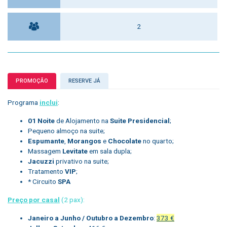
2
PROMOÇÃO
RESERVE JÁ
Programa
inclui
:
01 Noite
de Alojamento na
Suite Presidencial
;
Pequeno almoço na suite;
Espumante
,
Morangos
e
Chocolate
no quarto;
Massagem
Levitate
em sala dupla;
Jacuzzi
privativo na suite;
Tratamento
VIP
;
* Circuito
SPA
Preço por casal
(2 pax):
Janeiro a Junho / Outubro a Dezembro
:
373 €