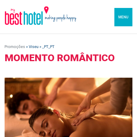
MENU
Promoções
» Viseu » _PT_PT
MOMENTO ROMÂNTICO