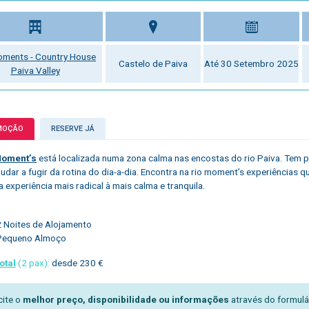
oments - Country House
Castelo de Paiva
Até 30 Setembro 2025
Paiva Valley
MOÇÃO
RESERVE JÁ
Moment’s
está localizada numa zona calma nas encostas do rio Paiva. Tem p
ajudar a fugir da rotina do dia-a-dia. Encontra na rio moment’s experiências
a experiência mais radical à mais calma e tranquila.
2 Noites de Alojamento
Pequeno Almoço
otal
(2 pax):
desde 230 €
cite o
melhor preço, disponibilidade ou informações
através do formulá