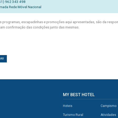
51) 962 343 498
mada Rede Móvel Nacional
 programas, escapadinhas e promoções aqui apresentadas, são da respons
am confirmação das condições junto das mesmas.
TAR
MY BEST HOTEL
Hoteis
Campismo
Turismo Rural
Atividades