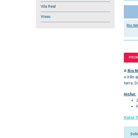
Vila Real
Viseu
Rio M
PRO
A
Rio 
o irão 
terra. D
Inclui:
Valor T
Soli