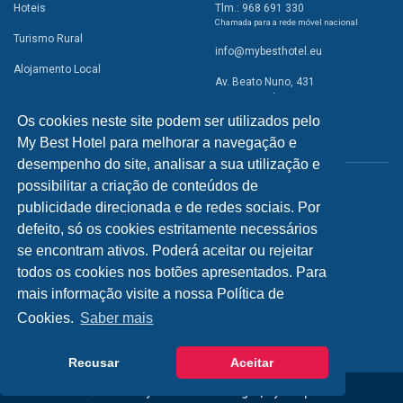
Hoteis
Tlm.: 968 691 330
Chamada para a rede móvel nacional
Turismo Rural
info@mybesthotel.eu
Alojamento Local
Av. Beato Nuno, 431
2495-401 Fátima
Promoções
Os cookies neste site podem ser utilizados pelo
Campismo
My Best Hotel para melhorar a navegação e
REDES SOCIAIS
Atividades
desempenho do site, analisar a sua utilização e
possibilitar a criação de conteúdos de
Restaurantes
publicidade direcionada e de redes sociais. Por
A Visitar
defeito, só os cookies estritamente necessários
se encontram ativos. Poderá aceitar ou rejeitar
INFORMAÇÕES
todos os cookies nos botões apresentados. Para
mais informação visite a nossa Política de
Política de Privacidade
Cookies.
Saber mais
Recusar
Aceitar
© 2026 - My Best Hotel Portugal | by
bild.pt