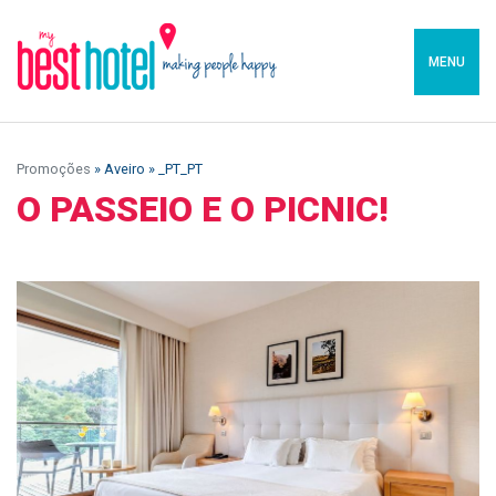
MENU
Promoções
» Aveiro » _PT_PT
O PASSEIO E O PICNIC!