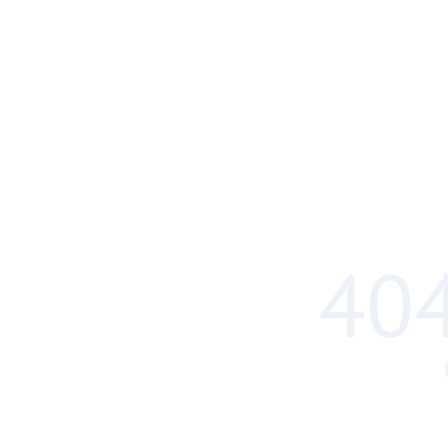
404
WWW