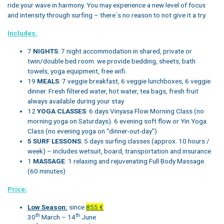
ride your wave in harmony. You may experience a new level of focus
and intensity through surfing – there`s no reason to not give it a try.
Includes:
7
NIGHTS
: 7 night accommodation in shared, private or
twin/double bed room. we provide bedding, sheets, bath
towels, yoga equipment, free wifi.
19
MEALS
: 7 veggie breakfast, 6 veggie lunchboxes, 6 veggie
dinner. Fresh filtered water, hot water, tea bags, fresh fruit
always available during your stay
12
YOGA CLASSES
: 6 days Vinyasa Flow Morning Class (no
morning yoga on Saturdays). 6 evening soft flow or Yin Yoga
Class (no evening yoga on “dinner-out-day”)
5 SURF LESSONS
: 5 days surfing classes (approx. 10 hours /
week) – includes wetsuit, board, transportation and insurance
1
MASSAGE
: 1 relaxing and rejuvenating Full Body Massage.
(60 minutes)
Price:
Low Season:
since
855 €
th
th
30
March – 14
June