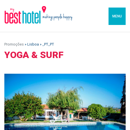
MENU
Promoções
» Lisboa » _PT_PT
YOGA & SURF