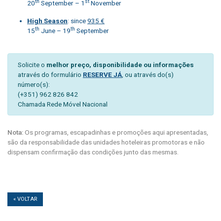
th
st
20
September – 1
November
High Season
: since
935 €
th
th
15
June – 19
September
Solicite o
melhor preço, disponibilidade ou informações
através do formulário
RESERVE JÁ
, ou através do(s)
número(s):
(+351) 962 826 842
Chamada Rede Móvel Nacional
Nota:
Os programas, escapadinhas e promoções aqui apresentadas,
são da responsabilidade das unidades hoteleiras promotoras e não
dispensam confirmação das condições junto das mesmas.
« VOLTAR