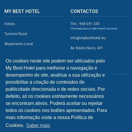
MY BEST HOTEL
CONTACTOS
Hoteis
Tlm.: 968 691 330
Chamada para a rede móvel nacional
Turismo Rural
info@mybesthotel.eu
Alojamento Local
Av. Beato Nuno, 431
2495-401 Fátima
Promoções
Os cookies neste site podem ser utilizados pelo
Campismo
My Best Hotel para melhorar a navegação e
REDES SOCIAIS
Atividades
desempenho do site, analisar a sua utilização e
possibilitar a criação de conteúdos de
Restaurantes
publicidade direcionada e de redes sociais. Por
A Visitar
defeito, só os cookies estritamente necessários
se encontram ativos. Poderá aceitar ou rejeitar
INFORMAÇÕES
todos os cookies nos botões apresentados. Para
mais informação visite a nossa Política de
Política de Privacidade
Cookies.
Saber mais