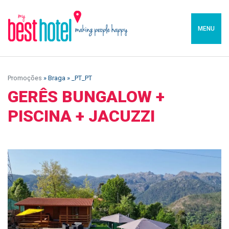
MENU
Promoções
» Braga » _PT_PT
GERÊS BUNGALOW +
PISCINA + JACUZZI