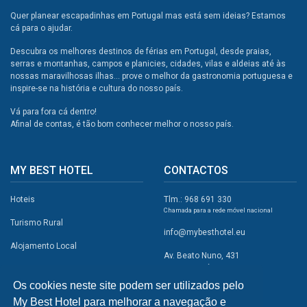
Quer planear escapadinhas em Portugal mas está sem ideias? Estamos
cá para o ajudar.
Descubra os melhores destinos de férias em Portugal, desde praias,
serras e montanhas, campos e planicies, cidades, vilas e aldeias até às
nossas maravilhosas ilhas... prove o melhor da gastronomia portuguesa e
inspire-se na história e cultura do nosso país.
Vá para fora cá dentro!
Afinal de contas, é tão bom conhecer melhor o nosso país.
MY BEST HOTEL
CONTACTOS
Hoteis
Tlm.: 968 691 330
Chamada para a rede móvel nacional
Turismo Rural
info@mybesthotel.eu
Alojamento Local
Av. Beato Nuno, 431
2495-401 Fátima
Promoções
Os cookies neste site podem ser utilizados pelo
Campismo
My Best Hotel para melhorar a navegação e
REDES SOCIAIS