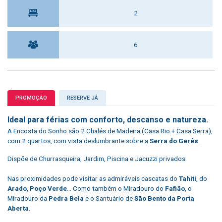
2
6
PROMOÇÃO
RESERVE JÁ
Ideal para férias com conforto, descanso e natureza.
A Encosta do Sonho são 2 Chalés de Madeira (Casa Rio + Casa Serra),
com 2 quartos, com vista deslumbrante sobre a
Serra do Gerês
.
Dispõe de Churrasqueira, Jardim, Piscina e Jacuzzi privados.
Nas proximidades pode visitar as admiráveis cascatas do
Tahiti
, do
Arado
,
Poço Verde
... Como também o Miradouro do
Fafião
, o
Miradouro da
Pedra Bela
e o Santuário de
São Bento da Porta
Aberta
.