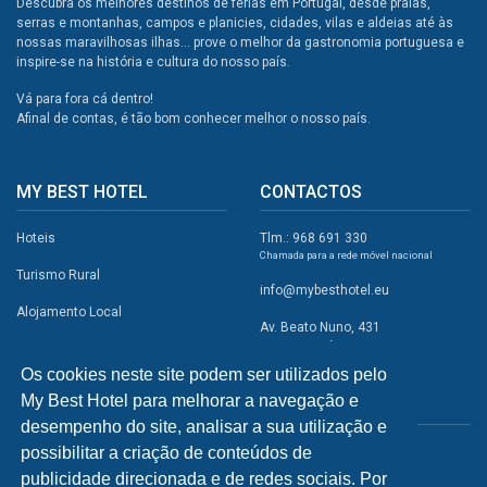
Descubra os melhores destinos de férias em Portugal, desde praias,
serras e montanhas, campos e planicies, cidades, vilas e aldeias até às
nossas maravilhosas ilhas... prove o melhor da gastronomia portuguesa e
inspire-se na história e cultura do nosso país.
Vá para fora cá dentro!
Afinal de contas, é tão bom conhecer melhor o nosso país.
MY BEST HOTEL
CONTACTOS
Hoteis
Tlm.: 968 691 330
Chamada para a rede móvel nacional
Turismo Rural
info@mybesthotel.eu
Alojamento Local
Av. Beato Nuno, 431
2495-401 Fátima
Promoções
Os cookies neste site podem ser utilizados pelo
Campismo
My Best Hotel para melhorar a navegação e
REDES SOCIAIS
Atividades
desempenho do site, analisar a sua utilização e
possibilitar a criação de conteúdos de
Restaurantes
publicidade direcionada e de redes sociais. Por