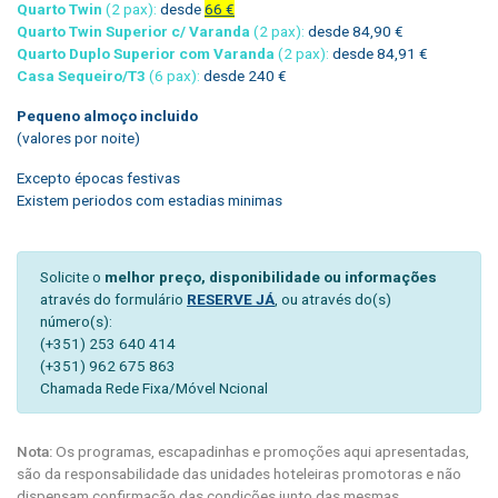
Quarto Twin
(2 pax):
desde
66 €
Quarto Twin Superior c/ Varanda
(2 pax):
desde 84,90 €
Quarto Duplo Superior com Varanda
(2 pax):
desde 84,91 €
Casa Sequeiro/T3
(6 pax):
desde 240 €
Pequeno almoço incluido
(valores por noite)
Excepto épocas festivas
Existem periodos com estadias minimas
Solicite o
melhor preço, disponibilidade ou informações
através do formulário
RESERVE JÁ
, ou através do(s)
número(s):
(+351) 253 640 414
(+351) 962 675 863
Chamada Rede Fixa/Móvel Ncional
Nota:
Os programas, escapadinhas e promoções aqui apresentadas,
são da responsabilidade das unidades hoteleiras promotoras e não
dispensam confirmação das condições junto das mesmas.