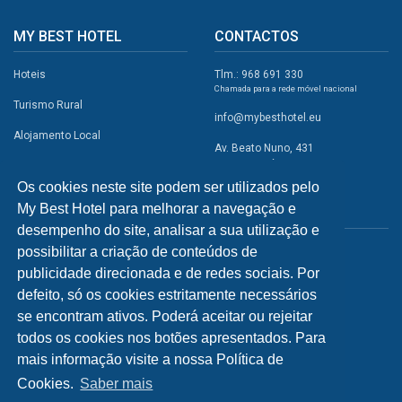
MY BEST HOTEL
CONTACTOS
Hoteis
Tlm.: 968 691 330
Chamada para a rede móvel nacional
Turismo Rural
info@mybesthotel.eu
Alojamento Local
Av. Beato Nuno, 431
2495-401 Fátima
Promoções
Os cookies neste site podem ser utilizados pelo
Campismo
My Best Hotel para melhorar a navegação e
REDES SOCIAIS
Atividades
desempenho do site, analisar a sua utilização e
possibilitar a criação de conteúdos de
Restaurantes
publicidade direcionada e de redes sociais. Por
A Visitar
defeito, só os cookies estritamente necessários
se encontram ativos. Poderá aceitar ou rejeitar
INFORMAÇÕES
todos os cookies nos botões apresentados. Para
mais informação visite a nossa Política de
Política de Privacidade
Cookies.
Saber mais