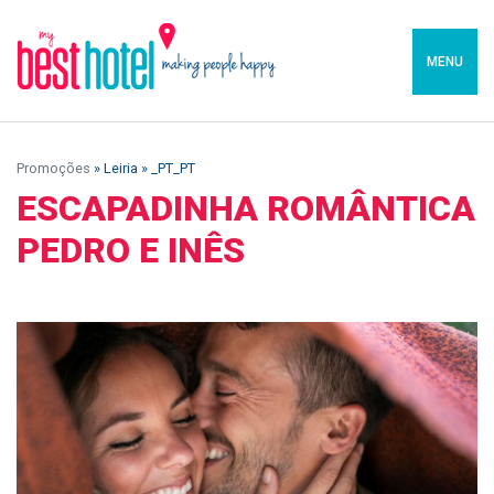
MENU
Promoções
» Leiria » _PT_PT
ESCAPADINHA ROMÂNTICA
PEDRO E INÊS