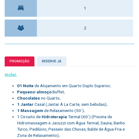
1
2
PROMOÇÃO
RESERVE JÁ
Inclui:
01 Noite
de Alojamento em Quarto Duplo Superior;
Pequeno-almoço
Buffet;
Chocolates
no Quarto;
1 Jantar
Casal (Jantar À La Carte, sem bebidas);
1 Massagem
de Relaxamento (50´);
1 Circuito de
Hidroterapia
Termal (60´) (Piscina de
Hidromassagem e Jacuzzi com Água Termal, Sauna, Banho
Turco, Pedilúvio, Passeio das Chuvas, Balde de Água Fria e
Zona de Relaxamento);