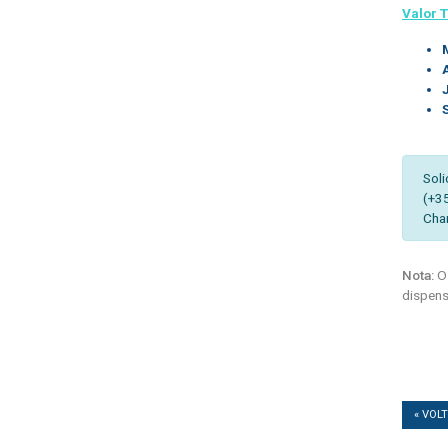
Valor T
Soli
(+3
Cha
Nota:
Os
dispens
« VOL