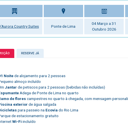
04 Março a 31
 D'Aurora Country Suites
Ponte de Lima
Outubro 2026
MOÇÃO
RESERVE JÁ
01 Noite
de alojamento para 2 pessoas
Pequeno almoço incluído
Um
Jantar
de petiscos para 2 pessoas (bebidas não incluídas)
Espumante
Adega de Ponte de Lima no quarto
Ramo de flores
campestres no quarto à chegada, com mensagem personal
Piscina exterior
de água salgada
Bicicletas
para passeio na
Ecovia
do Rio Lima
Parque de estacionamento gratuito
Internet
Wi-Fi
incluído