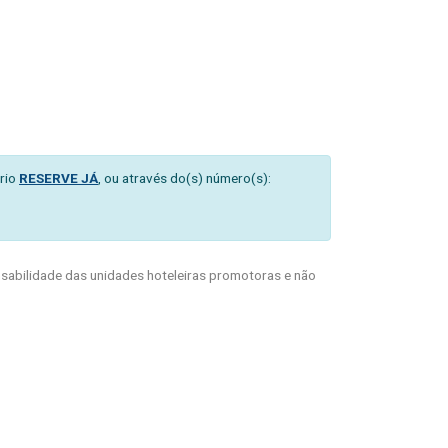
rio
RESERVE JÁ
, ou através do(s) número(s):
abilidade das unidades hoteleiras promotoras e não