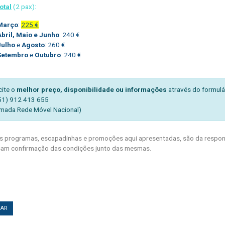
otal
(2 pax):
Março
:
225 €
Abril, Maio e Junho
: 240 €
Julho
e
Agosto
: 260 €
Setembro
e
Outubro
: 240 €
cite o
melhor preço, disponibilidade ou informações
através do formulá
51) 912 413 655
mada Rede Móvel Nacional)
 programas, escapadinhas e promoções aqui apresentadas, são da respons
am confirmação das condições junto das mesmas.
TAR