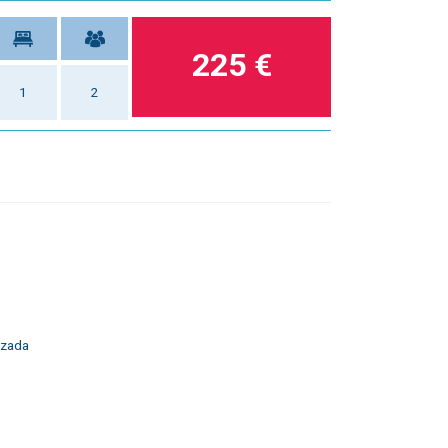
225 €
1
2
izada