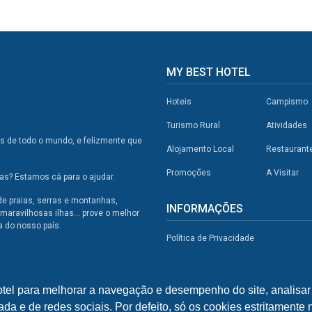
MY BEST HOTEL
Hoteis
Campismo
Turismo Rural
Atividades
os de todo o mundo, e felizmente que
Alojamento Local
Restaurant
Promoções
A Visitar
s? Estamos cá para o ajudar.
de praias, serras e montanhas,
INFORMAÇÕES
maravilhosas ilhas... prove o melhor
a do nosso país.
Política de Privacidade
otel para melhorar a navegação e desempenho do site, analisar 
ada e de redes sociais. Por defeito, só os cookies estritamente