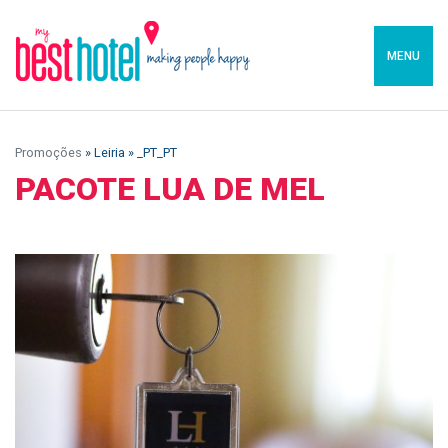
MENU
Promoções
» Leiria » _PT_PT
PACOTE LUA DE MEL