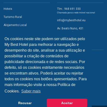
Hoteis
Tlm.: 968 691 330
Chamada para a rede móvel nacional
Turismo Rural
info@mybesthotel.eu
Alojamento Local
Av. Beato Nuno, 431
2495-401 Fátima
Promoções
Os cookies neste site podem ser utilizados pelo
Campismo
My Best Hotel para melhorar a navegação e
REDES SOCIAIS
Atividades
desempenho do site, analisar a sua utilização e
possibilitar a criação de conteúdos de
Restaurantes
publicidade direcionada e de redes sociais. Por
A Visitar
defeito, só os cookies estritamente necessários
se encontram ativos. Poderá aceitar ou rejeitar
INFORMAÇÕES
todos os cookies nos botões apresentados. Para
mais informação visite a nossa Política de
Política de Privacidade
Cookies.
Saber mais
Recusar
Aceitar