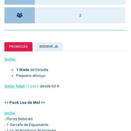
2
PROMOÇÃO
RESERVE JÁ
Inclui:
1 Noite
de Estadia
Pequeno almoço
Valor Total
(2 pax)
: desde 60 €
++
Pack Lua de Mel
++
Inclui:
- Flores Naturais
- 1 Garrafa de Espumante
- 1 cx de Bombons Artesanais