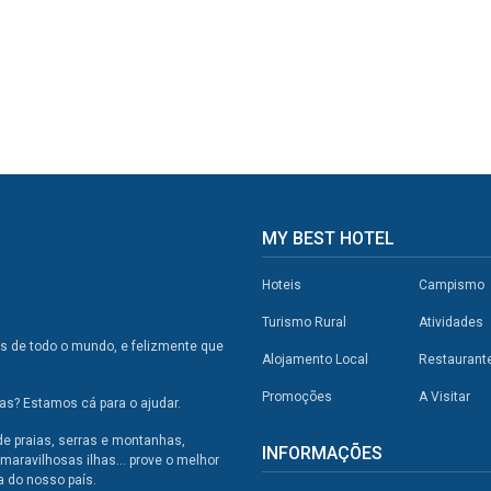
MY BEST HOTEL
Hoteis
Campismo
Turismo Rural
Atividades
os de todo o mundo, e felizmente que
Alojamento Local
Restaurant
Promoções
A Visitar
s? Estamos cá para o ajudar.
de praias, serras e montanhas,
INFORMAÇÕES
maravilhosas ilhas... prove o melhor
a do nosso país.