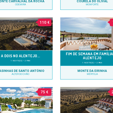
ONTE CARVALHAL DA ROCHA
COURELA DO OLIVAL
ODEMIRA
MONFORTE
110 €
FIM DE SEMANA EM FAMÍLIA
A DOIS NO ALENTEJO...
ALENTEJO
1 NOITE(S) • 2 PAX
1 NOITE(S) • 2 PAX
ASINHAS DE SANTO ANTÓNIO
MONTE DA EIRINHA
ALTER DO CHÃO
MÉRTOLA
75 €