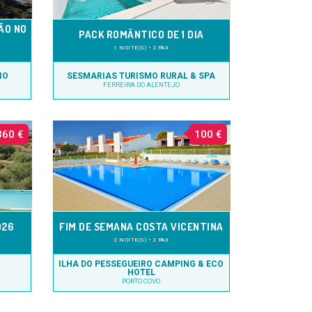
ÃO NO
PACK ROMÂNTICO DE 1 DIA
1 NOITE(S) • 2 PAX
IO
SESMARIAS TURISMO RURAL & SPA
FERREIRA DO ALENTEJO
360 €
100 €
026
FIM DE SEMANA COSTA VICENTINA
2 NOITE(S) • 2 PAX
ILHA DO PESSEGUEIRO CAMPING & ECO
HOTEL
PORTO COVO