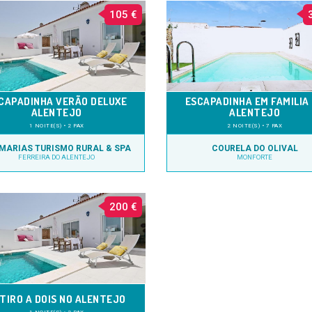
105 €
CAPADINHA VERÃO DELUXE
ESCAPADINHA EM FAMILIA
ALENTEJO
ALENTEJO
1 NOITE(S) • 2 PAX
2 NOITE(S) • 7 PAX
MARIAS TURISMO RURAL & SPA
COURELA DO OLIVAL
FERREIRA DO ALENTEJO
MONFORTE
200 €
TIRO A DOIS NO ALENTEJO