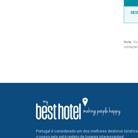
SES
Nota:
Os 
condiçõe
Portugal é considerado um dos melhores destinos túristic
o nosso país está repleto de lugares interessantes!