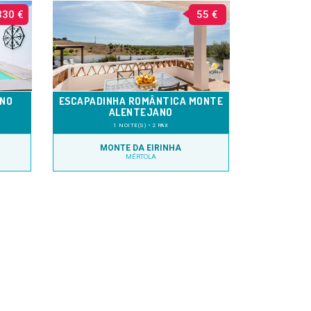
330 €
55 €
 NO
ESCAPADINHA ROMÂNTICA MONTE
ALENTEJANO
1 NOITE(S) • 2 PAX
MONTE DA EIRINHA
MÉRTOLA