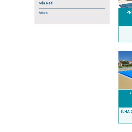
Vila Real
PR
Viseu
F
ILHA 