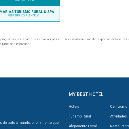
1 NOITE(S) • 2 PAX
MARIAS TURISMO RURAL & SPA
FERREIRA DO ALENTEJO
programas, escapadinhas e promoções aqui apresentadas, são da responsabilidade das 
s junto das mesmas.
MY BEST HOTEL
Hoteis
Campismo
Turismo Rural
Atividades
os de todo o mundo, e felizmente que
Alojamento Local
Restaurant