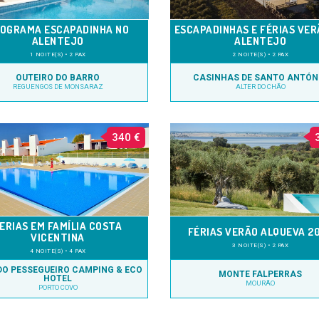
OGRAMA ESCAPADINHA NO
ESCAPADINHAS E FÉRIAS VER
ALENTEJO
ALENTEJO
1 NOITE(S) • 2 PAX
2 NOITE(S) • 2 PAX
OUTEIRO DO BARRO
CASINHAS DE SANTO ANTÓN
REGUENGOS DE MONSARAZ
ALTER DO CHÃO
340 €
ERIAS EM FAMÍLIA COSTA
FÉRIAS VERÃO ALQUEVA 2
VICENTINA
3 NOITE(S) • 2 PAX
4 NOITE(S) • 4 PAX
DO PESSEGUEIRO CAMPING & ECO
MONTE FALPERRAS
HOTEL
MOURÃO
PORTO COVO