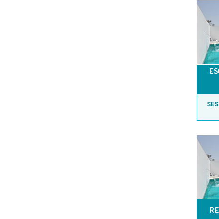
ES
SES
RE