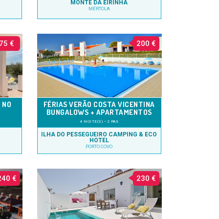
MONTE DA EIRINHA
MÉRTOLA
75 €
200 €
 NO
FÉRIAS VERÃO COSTA VICENTINA
BUNGALOWS + APARTAMENTOS
4 NOITE(S) • 2 PAX
ILHA DO PESSEGUEIRO CAMPING & ECO
HOTEL
PORTO COVO
240 €
230 €