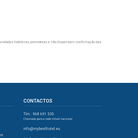
unidades hoteleiras promotoras e não dispensam confirmação das
CONTACTOS
Tlm.: 968 691 330
Chamada para a rede móvel nacional
info@mybesthotel.eu
es