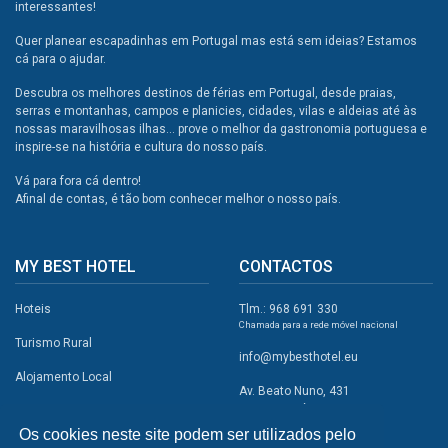
interessantes!
Quer planear escapadinhas em Portugal mas está sem ideias? Estamos
cá para o ajudar.
Descubra os melhores destinos de férias em Portugal, desde praias,
serras e montanhas, campos e planicies, cidades, vilas e aldeias até às
nossas maravilhosas ilhas... prove o melhor da gastronomia portuguesa e
inspire-se na história e cultura do nosso país.
Vá para fora cá dentro!
Afinal de contas, é tão bom conhecer melhor o nosso país.
MY BEST HOTEL
CONTACTOS
Hoteis
Tlm.: 968 691 330
Chamada para a rede móvel nacional
Turismo Rural
info@mybesthotel.eu
Alojamento Local
Av. Beato Nuno, 431
2495-401 Fátima
Promoções
Os cookies neste site podem ser utilizados pelo
Campismo