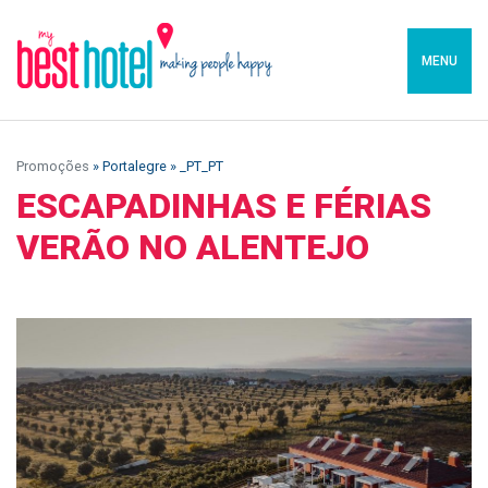
MENU
Promoções
» Portalegre » _PT_PT
ESCAPADINHAS E FÉRIAS
VERÃO NO ALENTEJO