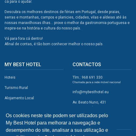
cá para o ajudar.
Descubra os melhores destinos de férias em Portugal, desde praias,
serras e montanhas, campos e planicies, cidades, vilas e aldeias até às
nossas maravilhosas ilhas... prove o melhor da gastronomia portuguesa e
inspire-se na história e cultura do nosso país.
Vá para fora cá dentro!
Afinal de contas, é tão bom conhecer melhor o nosso país.
MY BEST HOTEL
CONTACTOS
Hoteis
Tlm.: 968 691 330
Chamada para a rede móvel nacional
Turismo Rural
info@mybesthotel.eu
Alojamento Local
Av. Beato Nuno, 431
2495-401 Fátima
Promoções
Os cookies neste site podem ser utilizados pelo
Campismo
My Best Hotel para melhorar a navegação e
REDES SOCIAIS
Atividades
desempenho do site, analisar a sua utilização e