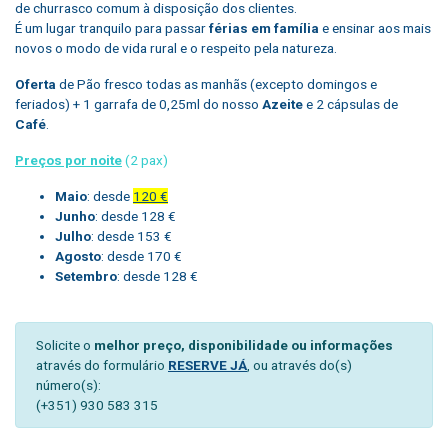
de churrasco comum à disposição dos clientes.
É um lugar tranquilo para passar
férias em família
e ensinar aos mais
novos o modo de vida rural e o respeito pela natureza.
Oferta
de Pão fresco todas as manhãs (excepto domingos e
feriados) + 1 garrafa de 0,25ml do nosso
Azeite
e 2 cápsulas de
Café
.
Preços por noite
(2 pax)
Maio
: desde
120 €
Junho
: desde 128 €
Julho
: desde 153 €
Agosto
: desde 170 €
Setembro
: desde 128 €
Solicite o
melhor preço, disponibilidade ou informações
através do formulário
RESERVE JÁ
, ou através do(s)
número(s):
(+351) 930 583 315