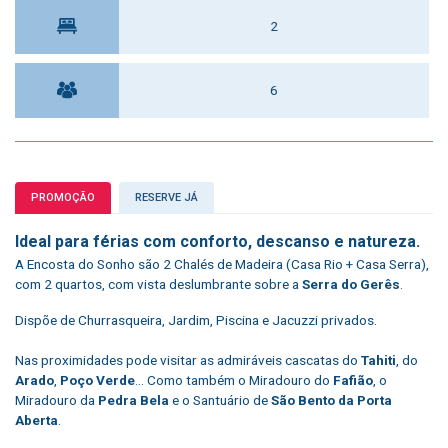
2
6
PROMOÇÃO
RESERVE JÁ
Ideal para férias com conforto, descanso e natureza.
A Encosta do Sonho são 2 Chalés de Madeira (Casa Rio + Casa Serra),
com 2 quartos, com vista deslumbrante sobre a
Serra do Gerês
.
Dispõe de Churrasqueira, Jardim, Piscina e Jacuzzi privados.
Nas proximidades pode visitar as admiráveis cascatas do
Tahiti
, do
Arado
,
Poço Verde
... Como também o Miradouro do
Fafião
, o
Miradouro da
Pedra Bela
e o Santuário de
São Bento da Porta
Aberta
.