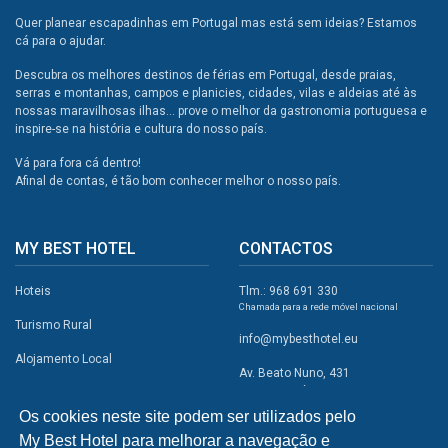
Quer planear escapadinhas em Portugal mas está sem ideias? Estamos
cá para o ajudar.
Descubra os melhores destinos de férias em Portugal, desde praias,
serras e montanhas, campos e planicies, cidades, vilas e aldeias até às
nossas maravilhosas ilhas... prove o melhor da gastronomia portuguesa e
inspire-se na história e cultura do nosso país.
Vá para fora cá dentro!
Afinal de contas, é tão bom conhecer melhor o nosso país.
MY BEST HOTEL
CONTACTOS
Hoteis
Tlm.: 968 691 330
Chamada para a rede móvel nacional
Turismo Rural
info@mybesthotel.eu
Alojamento Local
Av. Beato Nuno, 431
2495-401 Fátima
Promoções
Os cookies neste site podem ser utilizados pelo
Campismo
My Best Hotel para melhorar a navegação e
REDES SOCIAIS