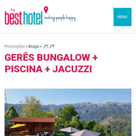
MENU
Promoções
» Braga » _PT_PT
GERÊS BUNGALOW +
PISCINA + JACUZZI