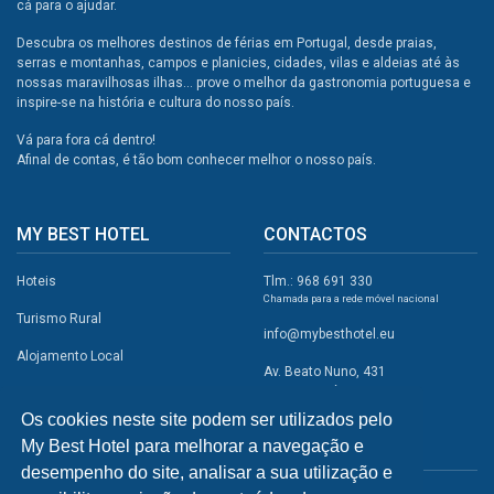
cá para o ajudar.
Descubra os melhores destinos de férias em Portugal, desde praias,
serras e montanhas, campos e planicies, cidades, vilas e aldeias até às
nossas maravilhosas ilhas... prove o melhor da gastronomia portuguesa e
inspire-se na história e cultura do nosso país.
Vá para fora cá dentro!
Afinal de contas, é tão bom conhecer melhor o nosso país.
MY BEST HOTEL
CONTACTOS
Hoteis
Tlm.: 968 691 330
Chamada para a rede móvel nacional
Turismo Rural
info@mybesthotel.eu
Alojamento Local
Av. Beato Nuno, 431
2495-401 Fátima
Promoções
Os cookies neste site podem ser utilizados pelo
Campismo
My Best Hotel para melhorar a navegação e
REDES SOCIAIS
Atividades
desempenho do site, analisar a sua utilização e