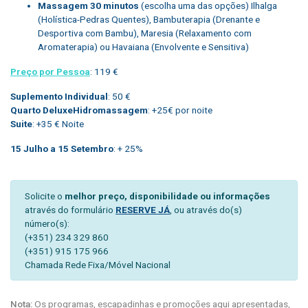
Massagem 30 minutos
(escolha uma das opções) Ilhalga
(Holística-Pedras Quentes), Bambuterapia (Drenante e
Desportiva com Bambu), Maresia (Relaxamento com
Aromaterapia) ou Havaiana (Envolvente e Sensitiva)
Preço por Pessoa
: 119 €
Suplemento Individual
: 50 €
Quarto DeluxeHidromassagem
: +25€ por noite
Suite
: +35 € Noite
15 Julho a 15 Setembro
: + 25%
Solicite o
melhor preço, disponibilidade ou informações
através do formulário
RESERVE JÁ
, ou através do(s)
número(s):
(+351) 234 329 860
(+351) 915 175 966
Chamada Rede Fixa/Móvel Nacional
Nota:
Os programas, escapadinhas e promoções aqui apresentadas,