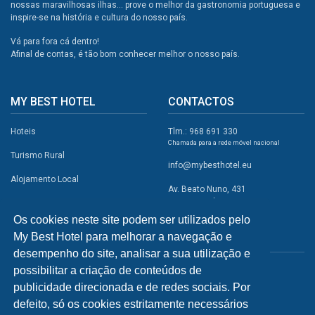
nossas maravilhosas ilhas... prove o melhor da gastronomia portuguesa e
inspire-se na história e cultura do nosso país.
Vá para fora cá dentro!
Afinal de contas, é tão bom conhecer melhor o nosso país.
MY BEST HOTEL
CONTACTOS
Hoteis
Tlm.: 968 691 330
Chamada para a rede móvel nacional
Turismo Rural
info@mybesthotel.eu
Alojamento Local
Av. Beato Nuno, 431
2495-401 Fátima
Promoções
Os cookies neste site podem ser utilizados pelo
Campismo
My Best Hotel para melhorar a navegação e
REDES SOCIAIS
Atividades
desempenho do site, analisar a sua utilização e
possibilitar a criação de conteúdos de
Restaurantes
publicidade direcionada e de redes sociais. Por
A Visitar
defeito, só os cookies estritamente necessários