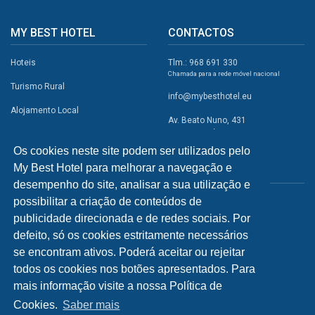
MY BEST HOTEL
CONTACTOS
Hoteis
Tlm.: 968 691 330
Chamada para a rede móvel nacional
Turismo Rural
info@mybesthotel.eu
Alojamento Local
Av. Beato Nuno, 431
2495-401 Fátima
Promoções
Os cookies neste site podem ser utilizados pelo
Campismo
My Best Hotel para melhorar a navegação e
REDES SOCIAIS
Atividades
desempenho do site, analisar a sua utilização e
possibilitar a criação de conteúdos de
Restaurantes
publicidade direcionada e de redes sociais. Por
A Visitar
defeito, só os cookies estritamente necessários
se encontram ativos. Poderá aceitar ou rejeitar
INFORMAÇÕES
todos os cookies nos botões apresentados. Para
mais informação visite a nossa Política de
Política de Privacidade
Cookies.
Saber mais