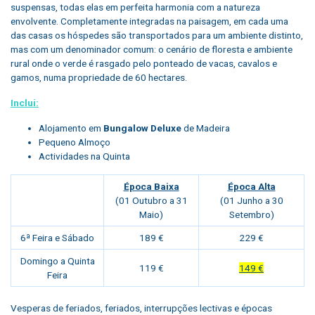
suspensas, todas elas em perfeita harmonia com a natureza
envolvente. Completamente integradas na paisagem, em cada uma
das casas os hóspedes são transportados para um ambiente distinto,
mas com um denominador comum: o cenário de floresta e ambiente
rural onde o verde é rasgado pelo ponteado de vacas, cavalos e
gamos, numa propriedade de 60 hectares.
Inclui:
Alojamento em
Bungalow Deluxe
de Madeira
Pequeno Almoço
Actividades na Quinta
Época Baixa
Época Alta
(01 Outubro a 31
(01 Junho a 30
Maio)
Setembro)
6ª Feira e Sábado
189 €
229 €
Domingo a Quinta
119 €
149 €
Feira
Vesperas de feriados, feriados, interrupções lectivas e épocas