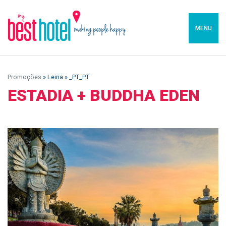
MENU
Promoções
» Leiria » _PT_PT
ESTADIA + BUDDHA EDEN