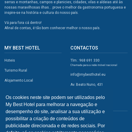
serras e montanhas, campos e planicies, cidades, vilas e aldeias até às
nossas maravilhosas ilhas... prove o melhor da gastronomia portuguesa e
inspire-se na história e cultura do nosso país.
Vá para fora cá dentro!
Afinal de contas, é tão bom conhecer melhor o nosso país.
MY BEST HOTEL
CONTACTOS
Hoteis
Tlm.: 968 691 330
Chamada para a rede móvel nacional
Turismo Rural
info@mybesthotel.eu
Alojamento Local
Av. Beato Nuno, 431
2495-401 Fátima
Promoções
Os cookies neste site podem ser utilizados pelo
Campismo
My Best Hotel para melhorar a navegação e
REDES SOCIAIS
Atividades
desempenho do site, analisar a sua utilização e
possibilitar a criação de conteúdos de
Restaurantes
publicidade direcionada e de redes sociais. Por
A Visitar