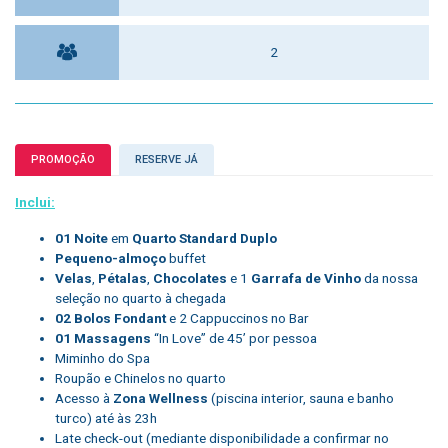
2
PROMOÇÃO
RESERVE JÁ
Inclui:
01 Noite
em
Quarto Standard Duplo
Pequeno-almoço
buffet
Velas
,
Pétalas
,
Chocolates
e 1
Garrafa de Vinho
da nossa
seleção no quarto à chegada
02 Bolos Fondant
e 2 Cappuccinos no Bar
01 Massagens
“In Love” de 45’ por pessoa
Miminho do Spa
Roupão e Chinelos no quarto
Acesso à
Zona Wellness
(piscina interior, sauna e banho
turco) até às 23h
Late check-out (mediante disponibilidade a confirmar no