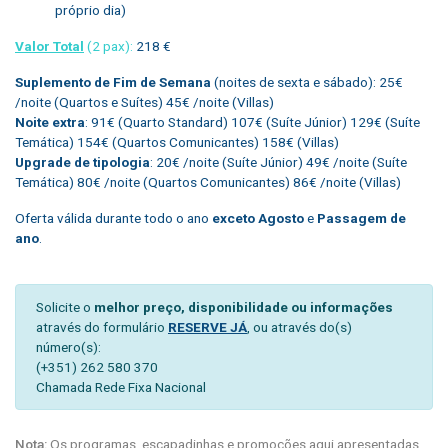
próprio dia)
Valor Total
(2 pax):
218 €
Suplemento de Fim de Semana
(noites de sexta e sábado): 25€
/noite (Quartos e Suítes) 45€ /noite (Villas)
Noite extra
: 91€ (Quarto Standard) 107€ (Suíte Júnior) 129€ (Suíte
Temática) 154€ (Quartos Comunicantes) 158€ (Villas)
Upgrade de tipologia
: 20€ /noite (Suíte Júnior) 49€ /noite (Suíte
Temática) 80€ /noite (Quartos Comunicantes) 86€ /noite (Villas)
Oferta válida durante todo o ano
exceto Agosto
e
Passagem de
ano
.
Solicite o
melhor preço, disponibilidade ou informações
através do formulário
RESERVE JÁ
, ou através do(s)
número(s):
(+351) 262 580 370
Chamada Rede Fixa Nacional
Nota:
Os programas, escapadinhas e promoções aqui apresentadas,