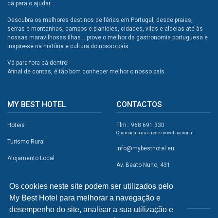
cá para o ajudar.
Descubra os melhores destinos de férias em Portugal, desde praias,
serras e montanhas, campos e planicies, cidades, vilas e aldeias até às
nossas maravilhosas ilhas... prove o melhor da gastronomia portuguesa e
inspire-se na história e cultura do nosso país.
Vá para fora cá dentro!
Afinal de contas, é tão bom conhecer melhor o nosso país.
MY BEST HOTEL
CONTACTOS
Hoteis
Tlm.: 968 691 330
Chamada para a rede móvel nacional
Turismo Rural
info@mybesthotel.eu
Alojamento Local
Av. Beato Nuno, 431
2495-401 Fátima
Promoções
Os cookies neste site podem ser utilizados pelo
Campismo
My Best Hotel para melhorar a navegação e
REDES SOCIAIS
Atividades
desempenho do site, analisar a sua utilização e