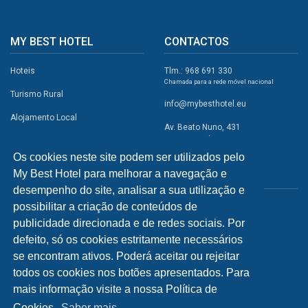
MY BEST HOTEL
CONTACTOS
Hoteis
Tlm.: 968 691 330
Chamada para a rede móvel nacional
Turismo Rural
info@mybesthotel.eu
Alojamento Local
Av. Beato Nuno, 431
2495-401 Fátima
Promoções
Os cookies neste site podem ser utilizados pelo
Campismo
My Best Hotel para melhorar a navegação e
REDES SOCIAIS
Atividades
desempenho do site, analisar a sua utilização e
possibilitar a criação de conteúdos de
Restaurantes
publicidade direcionada e de redes sociais. Por
A Visitar
defeito, só os cookies estritamente necessários
se encontram ativos. Poderá aceitar ou rejeitar
INFORMAÇÕES
todos os cookies nos botões apresentados. Para
mais informação visite a nossa Política de
Política de Privacidade
Cookies.
Saber mais