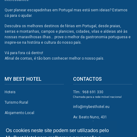
Quer planear escapadinhas em Portugal mas está sem ideias? Estamos
cá para o ajudar.
Descubra os melhores destinos de férias em Portugal, desde praias,
serras e montanhas, campos e planicies, cidades, vilas e aldeias até às
nossas maravilhosas ilhas... prove o melhor da gastronomia portuguesa e
inspire-se na história e cultura do nosso país.
Vá para fora cá dentro!
Afinal de contas, é tão bom conhecer melhor o nosso país.
MY BEST HOTEL
CONTACTOS
Hoteis
Tlm.: 968 691 330
Chamada para a rede móvel nacional
Turismo Rural
info@mybesthotel.eu
Alojamento Local
Av. Beato Nuno, 431
2495-401 Fátima
Promoções
Os cookies neste site podem ser utilizados pelo
Campismo