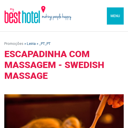
MENU
Promoções
» Leiria » _PT_PT
ESCAPADINHA COM
MASSAGEM - SWEDISH
MASSAGE