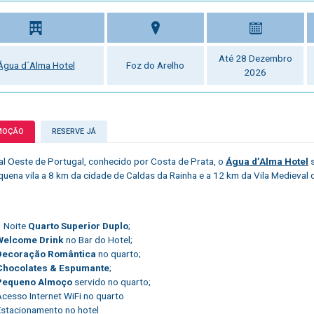
Até 28 Dezembro
Água d´Alma Hotel
Foz do Arelho
2026
MOÇÃO
RESERVE JÁ
ral Oeste de Portugal, conhecido por Costa de Prata, o
Água d’Alma Hotel
uena vila a 8 km da cidade de Caldas da Rainha e a 12 km da Vila Medieval 
1 Noite
Quarto Superior Duplo
;
Welcome Drink
no Bar do Hotel;
Decoração Romântica
no quarto;
Chocolates & Espumante
;
Pequeno Almoço
servido no quarto;
Acesso Internet WiFi no quarto
Estacionamento no hotel