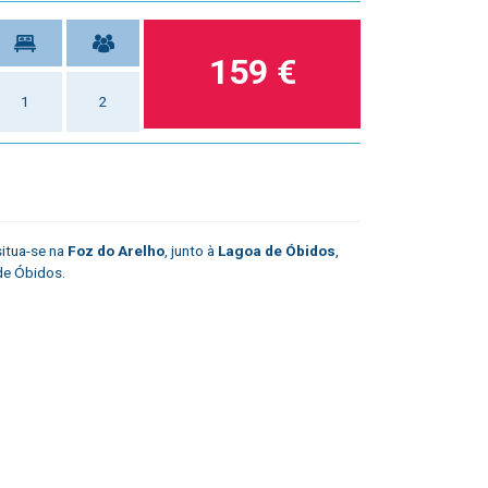
159 €
1
2
situa-se na
Foz do Arelho
, junto à
Lagoa de Óbidos
,
de Óbidos.